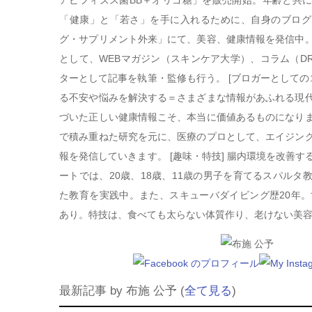
「健康」と「若さ」を手に入れるために、自身のブログ
グ・サプリメント外来」にて、美容、健康情報を発信中
として、WEBマガジン（スキンケア大学）、コラム（DR
ターとして記事を執筆・監修も行う。 [ブロガーとしての
る不安や悩みを解決する＝さまざまな情報があふれる現
づいた正しい健康情報こそ、本当に価値あるものになり
で積み重ねた研究を元に、医療のプロとして、エイジン
報を発信していきます。 [趣味・特技] 腸内環境を改善
ートでは、20歳、18歳、11歳の男子を育てるスパルタ
た教育を実践中。また、スキューバダイビング歴20年。
あり。特技は、食べても太らない体質作り、老けない美
最新記事 by 布施 公予
(
全て見る
)