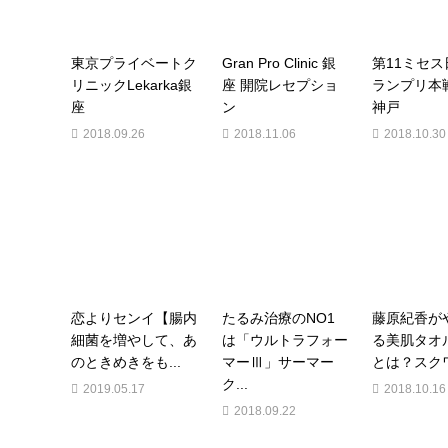
東京プライベートク
Gran Pro Clinic 銀
第11ミセ
リニックLekarka銀
座 開院レセプショ
ランプリ本戦
座
ン
神戸
2018.09.26
2018.11.06
2018.10.30
恋よりセンイ【腸内
たるみ治療のNO1
藤原紀香が
細菌を増やして、あ
は「ウルトラフォー
る美肌タオ
のときめきをも...
マーⅢ」サーマー
とは？スクワ
ク...
2019.05.17
2018.10.16
2018.09.22