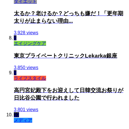
ダイエット
太るか？老けるか？どっちも嫌だ！「更年期
太りが止まらない理由...
3,928 views
8
エイジングケア
東京プライベートクリニックLekarka銀座
3,850 views
9
ライフスタイル
高円宮妃殿下をお迎えして日韓交流お祭りが
日比谷公園で行われました
3,801 views
10
メディア