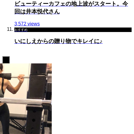
ビューティーカフェの地上波がスタート。今
回は井本悦代さん
3,572 views
おすすめ
いにしえからの贈り物でキレイに♪
