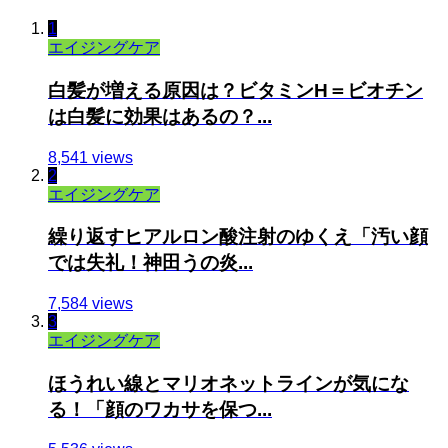
1
エイジングケア
白髪が増える原因は？ビタミンH＝ビオチン
は白髪に効果はあるの？...
8,541 views
2
エイジングケア
繰り返すヒアルロン酸注射のゆくえ「汚い顔
では失礼！神田うの炎...
7,584 views
3
エイジングケア
ほうれい線とマリオネットラインが気にな
る！「顔のワカサを保つ...