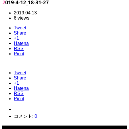
2019-4-12_18-31-27
2019.04.13
6 views
Tweet
Share
+1
Hatena
RSS
Pin it
Tweet
Share
+1
Hatena
RSS
Pin it
コメント:
0