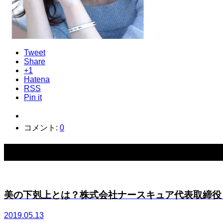
Tweet
Share
+1
Hatena
RSS
Pin it
コメント:
0
関連記事一覧
美の下剋上とは？株式会社ナースキュア代表取締役 布
2019.05.13