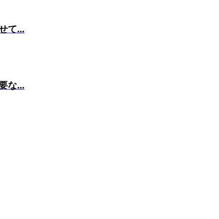
...
...