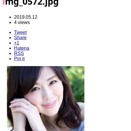
img_0572.jpg
2019.05.12
4 views
Tweet
Share
+1
Hatena
RSS
Pin it