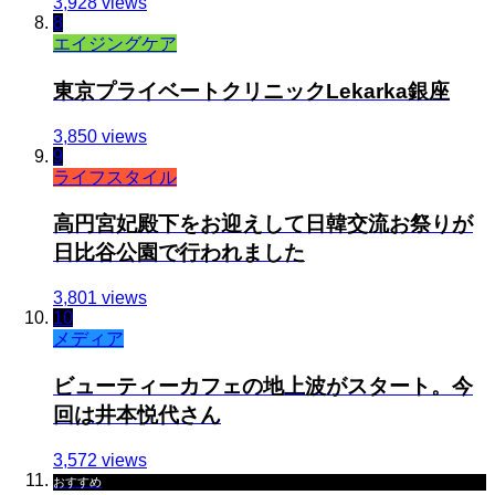
3,928 views
8
エイジングケア
東京プライベートクリニックLekarka銀座
3,850 views
9
ライフスタイル
高円宮妃殿下をお迎えして日韓交流お祭りが
日比谷公園で行われました
3,801 views
10
メディア
ビューティーカフェの地上波がスタート。今
回は井本悦代さん
3,572 views
おすすめ