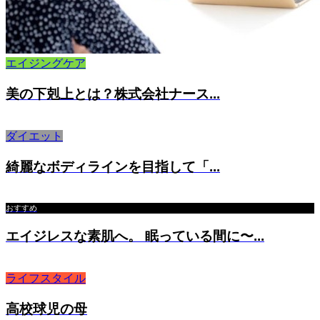
エイジングケア
美の下剋上とは？株式会社ナース...
ダイエット
綺麗なボディラインを目指して「...
おすすめ
エイジレスな素肌へ。 眠っている間に〜...
ライフスタイル
高校球児の母