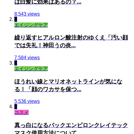
は白髪に効果はあるの？...
8,543 views
2
エイジングケア
繰り返すヒアルロン酸注射のゆくえ「汚い顔
では失礼！神田うの炎...
7,584 views
3
エイジングケア
ほうれい線とマリオネットラインが気にな
る！「顔のワカサを保つ...
5,536 views
4
コスメ
真っ白になるパックエンビロンクレイテック
マスク使用方法について