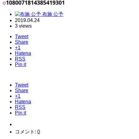
o1080071814385419301
布施 公予
2019.04.24
3 views
Tweet
Share
+1
Hatena
RSS
Pin it
Tweet
Share
+1
Hatena
RSS
Pin it
コメント:
0