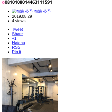
o0810108014463111591
布施 公予
2019.08.29
4 views
Tweet
Share
+1
Hatena
RSS
Pin it