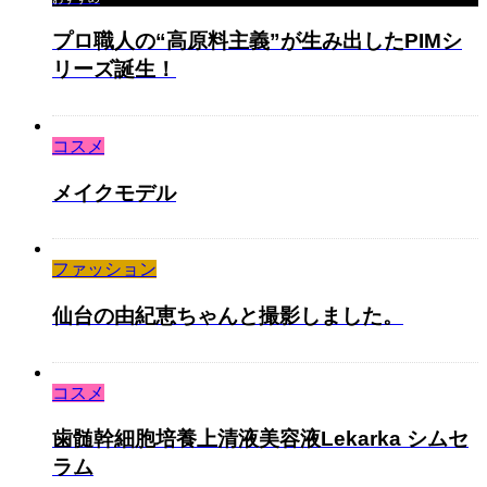
プロ職人の“高原料主義”が生み出したPIMシ
リーズ誕生！
コスメ
メイクモデル
ファッション
仙台の由紀恵ちゃんと撮影しました。
コスメ
歯髄幹細胞培養上清液美容液Lekarka シムセ
ラム