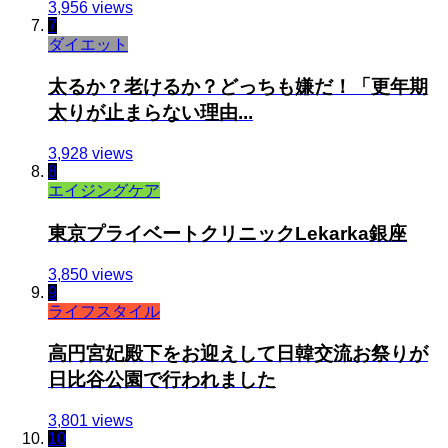
3,956 views
7
ダイエット
太るか？老けるか？どっちも嫌だ！「更年期
太りが止まらない理由...
3,928 views
8
エイジングケア
東京プライベートクリニックLekarka銀座
3,850 views
9
ライフスタイル
高円宮妃殿下をお迎えして日韓交流お祭りが
日比谷公園で行われました
3,801 views
10