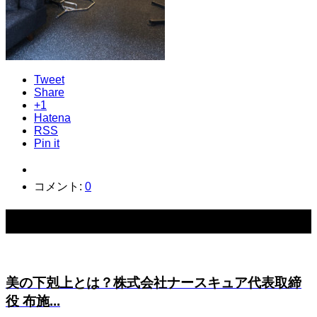
Tweet
Share
+1
Hatena
RSS
Pin it
コメント:
0
関連記事一覧
美の下剋上とは？株式会社ナースキュア代表取締
役 布施...