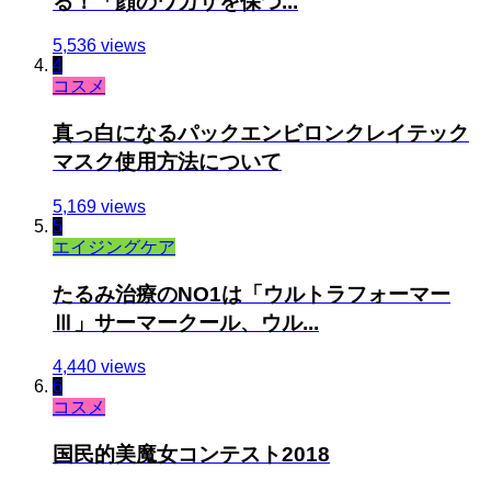
る！「顔のワカサを保つ...
5,536 views
4
コスメ
真っ白になるパックエンビロンクレイテック
マスク使用方法について
5,169 views
5
エイジングケア
たるみ治療のNO1は「ウルトラフォーマー
Ⅲ」サーマークール、ウル...
4,440 views
6
コスメ
国民的美魔女コンテスト2018