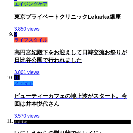
エイジングケア
東京プライベートクリニックLekarka銀座
3,850 views
9
ライフスタイル
高円宮妃殿下をお迎えして日韓交流お祭りが
日比谷公園で行われました
3,801 views
10
メディア
ビューティーカフェの地上波がスタート。今
回は井本悦代さん
3,570 views
おすすめ