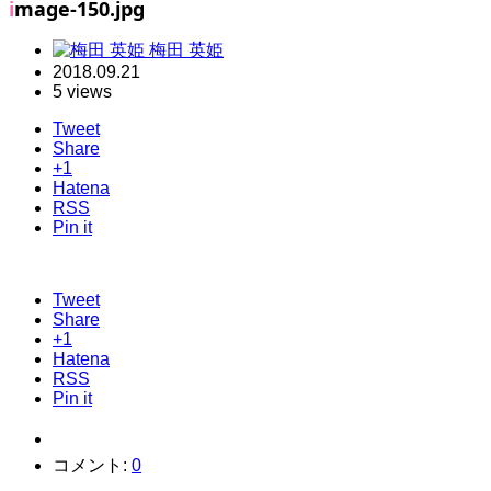
image-150.jpg
梅田 英姫
2018.09.21
5 views
Tweet
Share
+1
Hatena
RSS
Pin it
Tweet
Share
+1
Hatena
RSS
Pin it
コメント:
0