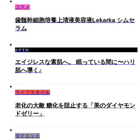
コスメ
歯髄幹細胞培養上清液美容液Lekarka シムセ
ラム
おすすめ
エイジレスな素肌へ。 眠っている間に〜ハリ
肌へ導く♪
ライフスタイル
老化の大敵 糖化を阻止する「美のダイヤモン
ドゼリー」
ダイエット