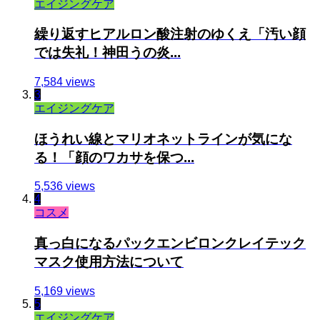
エイジングケア
繰り返すヒアルロン酸注射のゆくえ「汚い顔
では失礼！神田うの炎...
7,584 views
3
エイジングケア
ほうれい線とマリオネットラインが気にな
る！「顔のワカサを保つ...
5,536 views
4
コスメ
真っ白になるパックエンビロンクレイテック
マスク使用方法について
5,169 views
5
エイジングケア