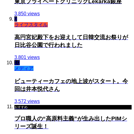
東京プライベートクリニックLekarka銀座
3,850 views
9
ライフスタイル
高円宮妃殿下をお迎えして日韓交流お祭りが
日比谷公園で行われました
3,801 views
10
メディア
ビューティーカフェの地上波がスタート。今
回は井本悦代さん
3,572 views
おすすめ
プロ職人の“高原料主義”が生み出したPIMシ
リーズ誕生！