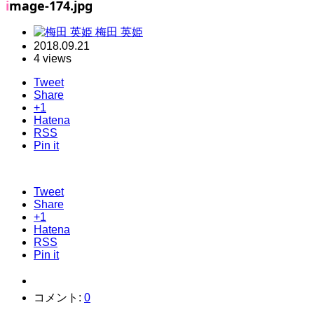
image-174.jpg
梅田 英姫
2018.09.21
4 views
Tweet
Share
+1
Hatena
RSS
Pin it
Tweet
Share
+1
Hatena
RSS
Pin it
コメント:
0