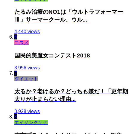
たるみ治療のNO1は「ウルトラフォーマー
Ⅲ」サーマークール、ウル...
4,440 views
6
コスメ
国民的美魔女コンテスト2018
3,956 views
7
ダイエット
太るか？老けるか？どっちも嫌だ！「更年期
太りが止まらない理由...
3,928 views
8
エイジングケア