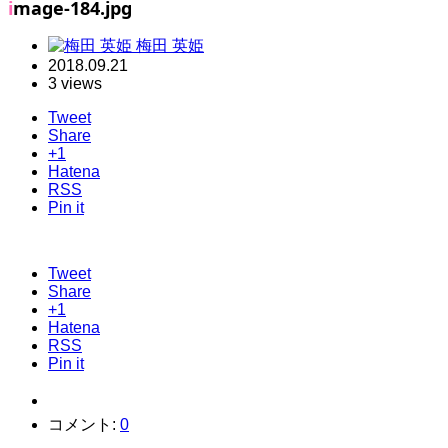
image-184.jpg
梅田 英姫
2018.09.21
3 views
Tweet
Share
+1
Hatena
RSS
Pin it
Tweet
Share
+1
Hatena
RSS
Pin it
コメント:
0