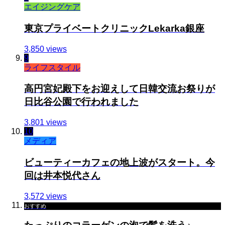
エイジングケア
東京プライベートクリニックLekarka銀座
3,850 views
9
ライフスタイル
高円宮妃殿下をお迎えして日韓交流お祭りが
日比谷公園で行われました
3,801 views
10
メディア
ビューティーカフェの地上波がスタート。今
回は井本悦代さん
3,572 views
おすすめ