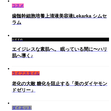
コスメ
歯髄幹細胞培養上清液美容液Lekarka シムセ
ラム
おすすめ
エイジレスな素肌へ。 眠っている間に〜ハリ
肌へ導く♪
ライフスタイル
老化の大敵 糖化を阻止する「美のダイヤモン
ドゼリー」
ダイエット