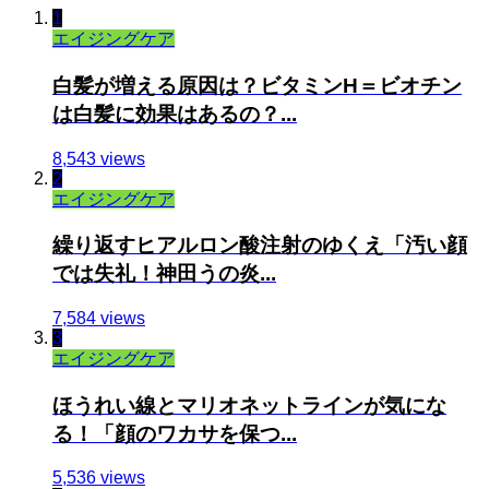
1
エイジングケア
白髪が増える原因は？ビタミンH＝ビオチン
は白髪に効果はあるの？...
8,543 views
2
エイジングケア
繰り返すヒアルロン酸注射のゆくえ「汚い顔
では失礼！神田うの炎...
7,584 views
3
エイジングケア
ほうれい線とマリオネットラインが気にな
る！「顔のワカサを保つ...
5,536 views