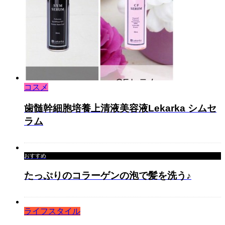
コスメ
歯髄幹細胞培養上清液美容液Lekarka シムセ
ラム
おすすめ
たっぷりのコラーゲンの泡で髪を洗う♪
ライフスタイル