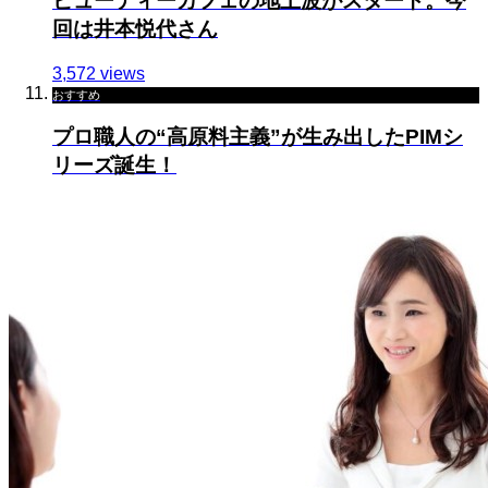
ビューティーカフェの地上波がスタート。今
回は井本悦代さん
3,572 views
おすすめ
プロ職人の“高原料主義”が生み出したPIMシ
リーズ誕生！