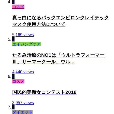
4
コスメ
真っ白になるパックエンビロンクレイテック
マスク使用方法について
5,169 views
5
エイジングケア
たるみ治療のNO1は「ウルトラフォーマー
Ⅲ」サーマークール、ウル...
4,440 views
6
コスメ
国民的美魔女コンテスト2018
3,957 views
7
ダイエット