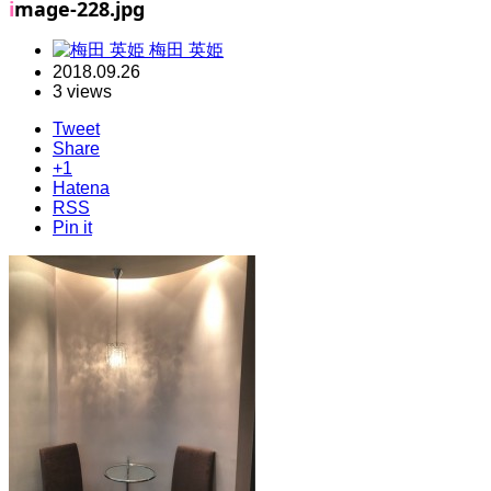
image-228.jpg
梅田 英姫
2018.09.26
3 views
Tweet
Share
+1
Hatena
RSS
Pin it