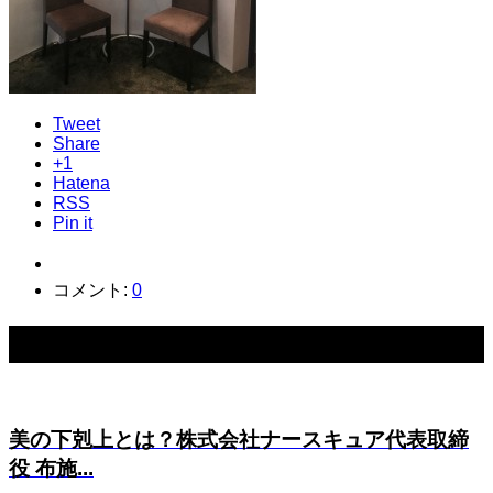
Tweet
Share
+1
Hatena
RSS
Pin it
コメント:
0
関連記事一覧
美の下剋上とは？株式会社ナースキュア代表取締
役 布施...