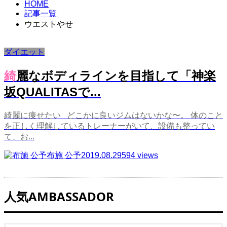
HOME
記事一覧
ウエストやせ
ダイエット
綺麗なボディラインを目指して「神楽
坂QUALITASで...
綺麗に痩せたい どこかに良いジムはないかな〜。 体のこと
を正しく理解しているトレーナーがいて、設備も整ってい
て、お...
布施 公予
2019.08.29
594 views
人気AMBASSADOR