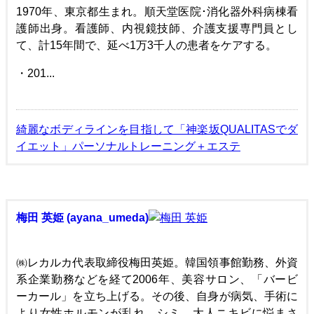
1970年、東京都生まれ。順天堂医院･消化器外科病棟看
護師出身。看護師、内視鏡技師、介護支援専門員とし
て、計15年間で、延べ1万3千人の患者をケアする。
・201...
綺麗なボディラインを目指して「神楽坂QUALITASでダ
イエット」パーソナルトレーニング＋エステ
梅田 英姫 (ayana_umeda)
㈱レカルカ代表取締役梅田英姫。韓国領事館勤務、外資
系企業勤務などを経て2006年、美容サロン、「バービ
ーカール」を立ち上げる。その後、自身が病気、手術に
より女性ホルモンが乱れ、シミ、大人ニキビに悩まさ