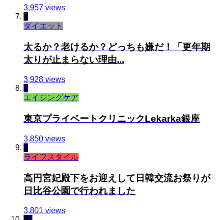
3,957 views
7
ダイエット
太るか？老けるか？どっちも嫌だ！「更年期
太りが止まらない理由...
3,928 views
8
エイジングケア
東京プライベートクリニックLekarka銀座
3,850 views
9
ライフスタイル
高円宮妃殿下をお迎えして日韓交流お祭りが
日比谷公園で行われました
3,801 views
10