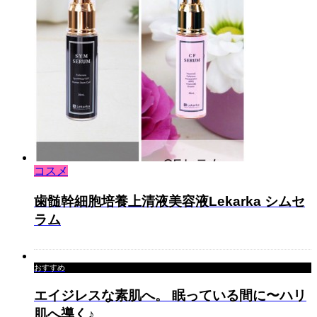
コスメ
歯髄幹細胞培養上清液美容液Lekarka シムセ
ラム
おすすめ
エイジレスな素肌へ。 眠っている間に〜ハリ
肌へ導く♪