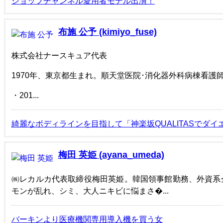
ショップチャンネル愛用者モデル出演！
布施 公予 (kimiyo_fuse)
株式会社ナースキュア代表
1970年、東京都生まれ。順天堂医院･消化器外科病棟看護
・201...
綺麗なボディラインを目指して「神楽坂QUALITASでダ
梅田 英姫 (ayana_umeda)
㈱レカルカ代表取締役梅田英姫。韓国領事館勤務、外資系
モンが乱れ、シミ、大人ニキビに悩まさ�...
バーキンより医療機関専用導入機を買う女