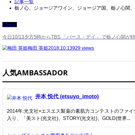
記事一覧
栃ノ心、ジョージアワイン、ジョージア国、栃ノ心関、
フード
今日10/13夕方5時からTBS 「バース・デイ」 で栃ノ心関が
梅田 英姫
2018.10.13
929 views
人気AMBASSADOR
井本 悦代 (etsuyo_imoto)
2014年:光文社×エスエス製薬の素肌力コンテストのファイ
入り、「美スト(光文社)、STORY(光文社)、GOLD(世界...