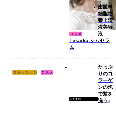
歯髄幹
細胞培
養上清
液美容
液
コスメ
Lekarka シムセラ
ム
たっぷ
ファッション
コスメ
りのコ
ラーゲ
ンの泡
で髪を
おすすめ
洗う♪