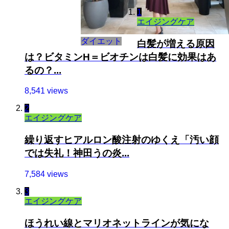
1
エイジングケア
ダイエット
白髪が増える原因
は？ビタミンH＝ビオチンは白髪に効果はあ
るの？...
8,541 views
2
エイジングケア
繰り返すヒアルロン酸注射のゆくえ「汚い顔
では失礼！神田うの炎...
7,584 views
3
エイジングケア
ほうれい線とマリオネットラインが気にな