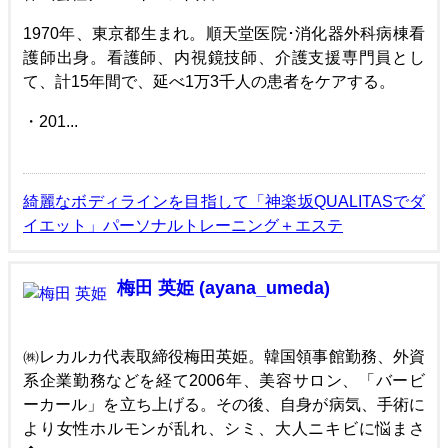
1970年、東京都生まれ。順天堂医院･消化器外科病棟看
護師出身。看護師、内視鏡技師、介護支援専門員とし
て、計15年間で、延べ1万3千人の患者をケアする。
・201...
綺麗なボディラインを目指して「神楽坂QUALITASでダ
イエット」パーソナルトレーニング＋エステ
梅田 英姫 (ayana_umeda)
㈱レカルカ代表取締役梅田英姫。韓国領事館勤務、外資
系企業勤務などを経て2006年、美容サロン、「バービ
ーカール」を立ち上げる。その後、自身が病気、手術に
より女性ホルモンが乱れ、シミ、大人ニキビに悩まさ