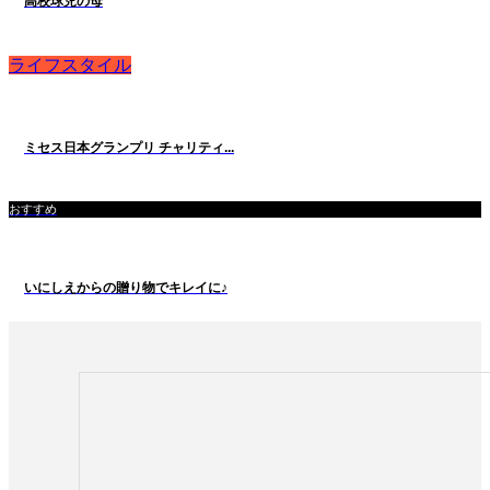
高校球児の母
ライフスタイル
ミセス日本グランプリ チャリティ...
おすすめ
いにしえからの贈り物でキレイに♪