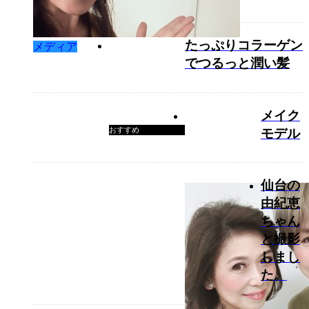
たっぷりコラーゲン
メディア
でつるっと潤い髪
メイク
おすすめ
モデル
仙台の
由紀恵
ちゃん
と撮影
しまし
た。