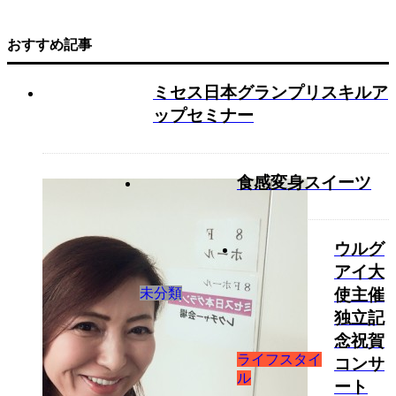
おすすめ記事
ミセス日本グランプリスキルア
ップセミナー
食感変身スイーツ
ウルグ
アイ大
未分類
使主催
独立記
念祝賀
ライフスタイ
コンサ
ル
ート