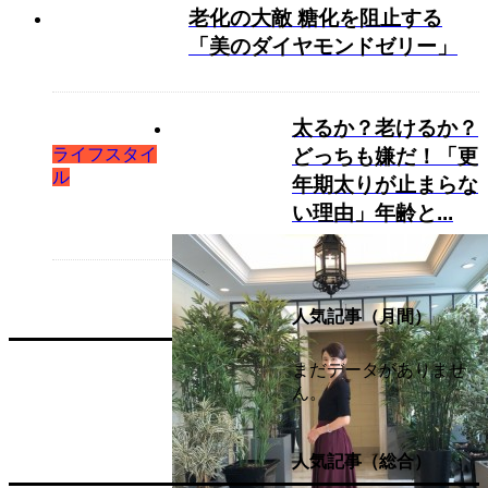
老化の大敵 糖化を阻止する
「美のダイヤモンドゼリー」
太るか？老けるか？
ライフスタイ
どっちも嫌だ！「更
ル
年期太りが止まらな
い理由」年齢と...
人気記事（月間）
まだデータがありませ
ん。
人気記事（総合）