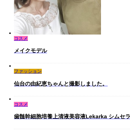
コスメ
メイクモデル
ファッション
仙台の由紀恵ちゃんと撮影しました。
コスメ
歯髄幹細胞培養上清液美容液Lekarka シムセ