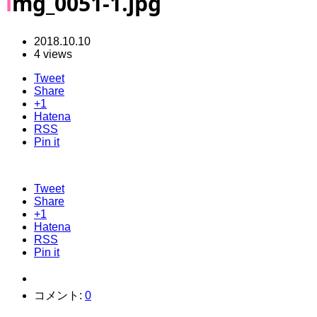
img_0051-1.jpg
2018.10.10
4 views
Tweet
Share
+1
Hatena
RSS
Pin it
Tweet
Share
+1
Hatena
RSS
Pin it
コメント:
0