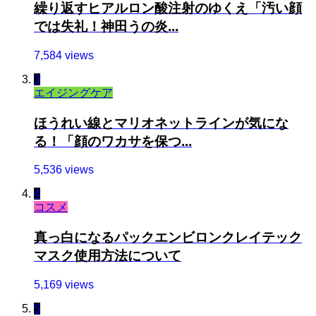
繰り返すヒアルロン酸注射のゆくえ「汚い顔
では失礼！神田うの炎...
7,584 views
3
エイジングケア
ほうれい線とマリオネットラインが気にな
る！「顔のワカサを保つ...
5,536 views
4
コスメ
真っ白になるパックエンビロンクレイテック
マスク使用方法について
5,169 views
5