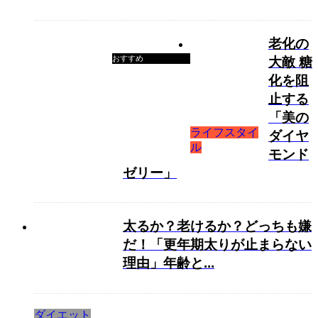
老化の
おすすめ
大敵 糖
化を阻
止する
「美の
ライフスタイ
ダイヤ
ル
モンド
ゼリー」
太るか？老けるか？どっちも嫌
だ！「更年期太りが止まらない
理由」年齢と...
ダイエット