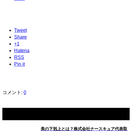
Tweet
Share
+1
Hatena
RSS
Pin it
コメント:
0
関連記事一覧
美の下剋上とは？株式会社ナースキュア代表取