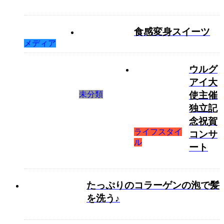
食感変身スイーツ
メディア
ウルグ
アイ大
未分類
使主催
独立記
念祝賀
ライフスタイ
コンサ
ル
ート
たっぷりのコラーゲンの泡で髪
を洗う♪