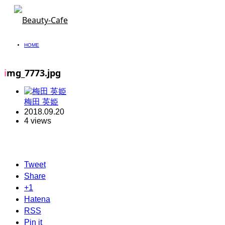
HOME
img_7773.jpg
梅田 英姫
2018.09.20
4 views
Tweet
Share
+1
Hatena
RSS
Pin it