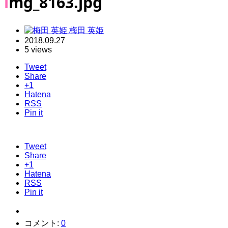
img_8163.jpg
梅田 英姫
2018.09.27
5 views
Tweet
Share
+1
Hatena
RSS
Pin it
Tweet
Share
+1
Hatena
RSS
Pin it
コメント:
0