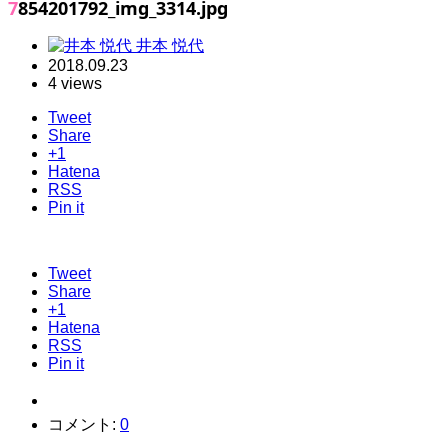
7854201792_img_3314.jpg
井本 悦代
2018.09.23
4 views
Tweet
Share
+1
Hatena
RSS
Pin it
Tweet
Share
+1
Hatena
RSS
Pin it
コメント:
0