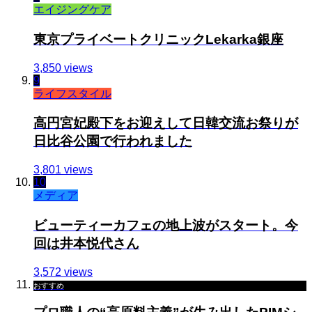
エイジングケア
東京プライベートクリニックLekarka銀座
3,850 views
9
ライフスタイル
高円宮妃殿下をお迎えして日韓交流お祭りが
日比谷公園で行われました
3,801 views
10
メディア
ビューティーカフェの地上波がスタート。今
回は井本悦代さん
3,572 views
おすすめ