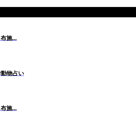
施...
学動物占い
施...