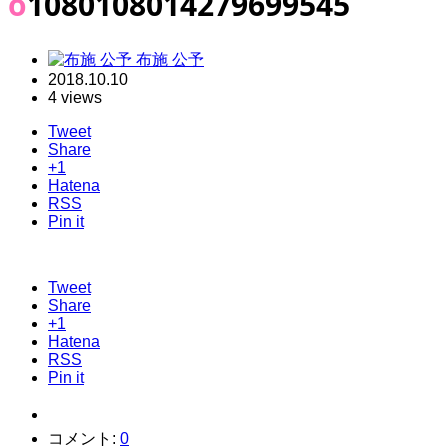
o1080108014279699545
布施 公予
2018.10.10
4 views
Tweet
Share
+1
Hatena
RSS
Pin it
Tweet
Share
+1
Hatena
RSS
Pin it
コメント:
0