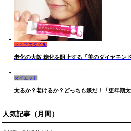
ライフスタイル
老化の大敵 糖化を阻止する「美のダイヤモン
ダイエット
太るか？老けるか？どっちも嫌だ！「更年期太り
人気記事（月間）