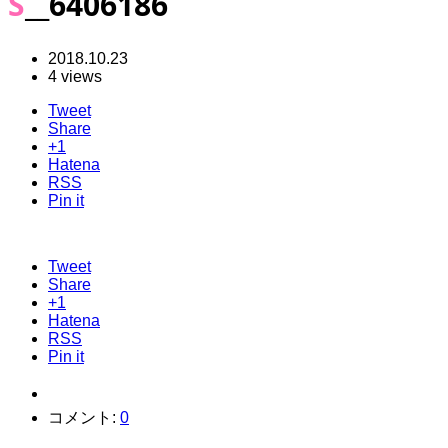
S__6406186
2018.10.23
4 views
Tweet
Share
+1
Hatena
RSS
Pin it
Tweet
Share
+1
Hatena
RSS
Pin it
コメント:
0