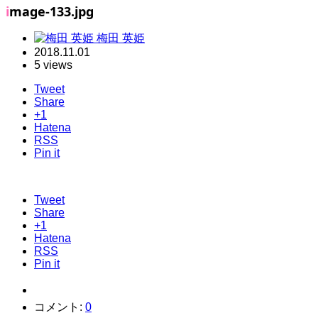
image-133.jpg
梅田 英姫
2018.11.01
5 views
Tweet
Share
+1
Hatena
RSS
Pin it
Tweet
Share
+1
Hatena
RSS
Pin it
コメント:
0