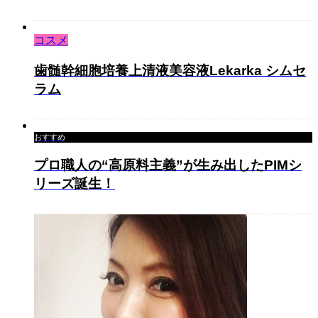
コスメ
歯髄幹細胞培養上清液美容液Lekarka シムセ
ラム
おすすめ
プロ職人の“高原料主義”が生み出したPIMシ
リーズ誕生！