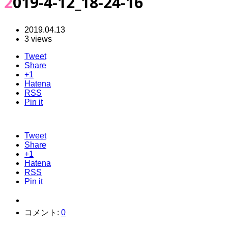
2019-4-12_18-24-16
2019.04.13
3 views
Tweet
Share
+1
Hatena
RSS
Pin it
Tweet
Share
+1
Hatena
RSS
Pin it
コメント:
0