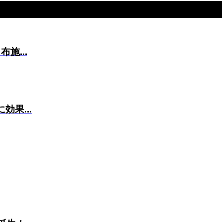
施...
果...