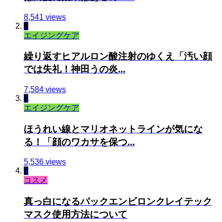
8,541 views
2
エイジングケア
繰り返すヒアルロン酸注射のゆくえ「汚い顔
では失礼！神田うの炎...
7,584 views
3
エイジングケア
ほうれい線とマリオネットラインが気にな
る！「顔のワカサを保つ...
5,536 views
4
コスメ
真っ白になるパックエンビロンクレイテック
マスク使用方法について