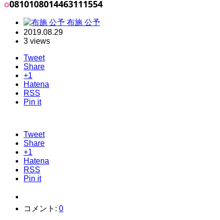
o0810108014463111554
布施 公予
2019.08.29
3 views
Tweet
Share
+1
Hatena
RSS
Pin it
Tweet
Share
+1
Hatena
RSS
Pin it
コメント:
0