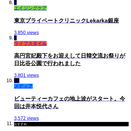
8
エイジングケア
東京プライベートクリニックLekarka銀座
3,850 views
9
ライフスタイル
高円宮妃殿下をお迎えして日韓交流お祭りが
日比谷公園で行われました
3,801 views
10
メディア
ビューティーカフェの地上波がスタート。今
回は井本悦代さん
3,572 views
おすすめ