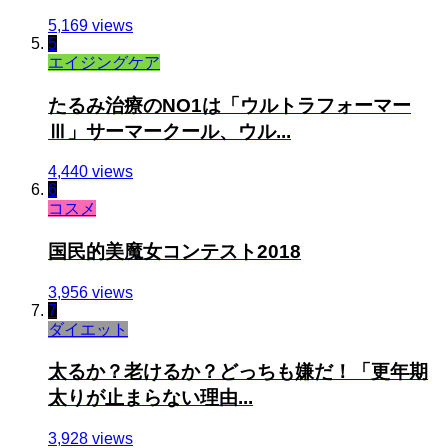
5,169 views
5
エイジングケア
たるみ治療のNO1は「ウルトラフォーマー
Ⅲ」サーマークール、ウル...
4,440 views
6
コスメ
国民的美魔女コンテスト2018
3,956 views
7
ダイエット
太るか？老けるか？どっちも嫌だ！「更年期
太りが止まらない理由...
3,928 views