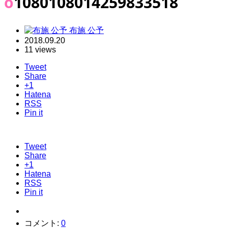
o1080108014259833518
布施 公予
2018.09.20
11 views
Tweet
Share
+1
Hatena
RSS
Pin it
Tweet
Share
+1
Hatena
RSS
Pin it
コメント:
0