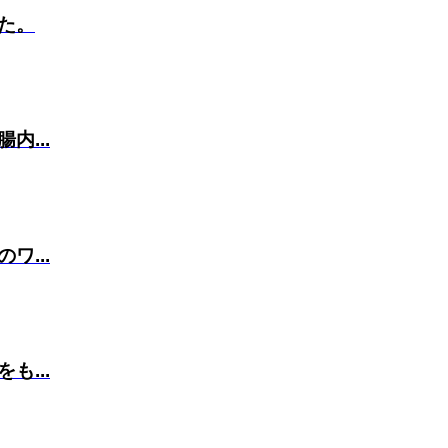
た。
...
...
...