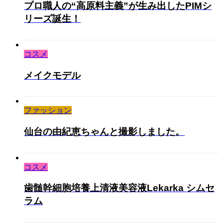
プロ職人の“高原料主義”が生み出したPIMシ
リーズ誕生！
コスメ
メイクモデル
ファッション
仙台の由紀恵ちゃんと撮影しました。
コスメ
歯髄幹細胞培養上清液美容液Lekarka シムセ
ラム