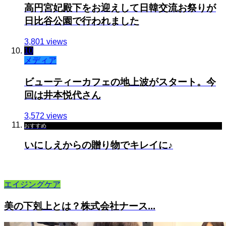
高円宮妃殿下をお迎えして日韓交流お祭りが
日比谷公園で行われました
3,801 views
10
メディア
ビューティーカフェの地上波がスタート。今
回は井本悦代さん
3,572 views
おすすめ
いにしえからの贈り物でキレイに♪
エイジングケア
美の下剋上とは？株式会社ナース...