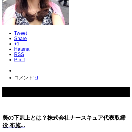
Tweet
Share
+1
Hatena
RSS
Pin it
コメント:
0
関連記事一覧
美の下剋上とは？株式会社ナースキュア代表取締
役 布施...