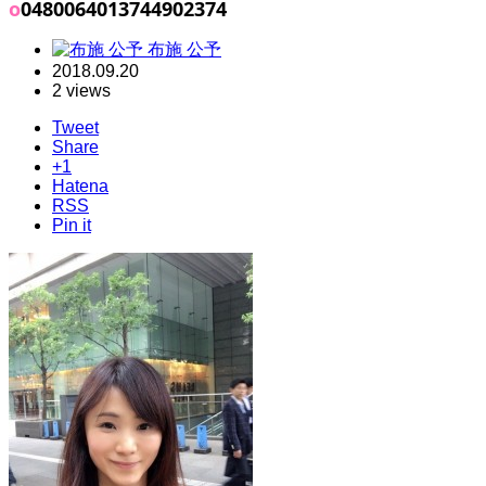
o0480064013744902374
布施 公予
2018.09.20
2 views
Tweet
Share
+1
Hatena
RSS
Pin it