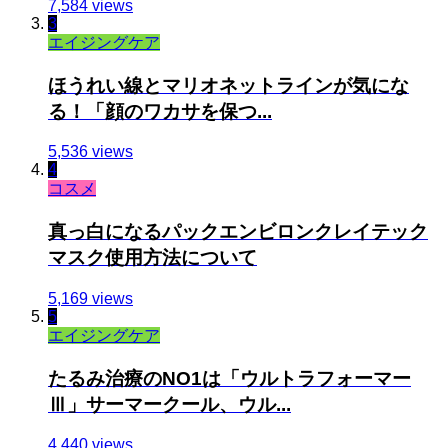
7,584 views
3
エイジングケア
ほうれい線とマリオネットラインが気にな
る！「顔のワカサを保つ...
5,536 views
4
コスメ
真っ白になるパックエンビロンクレイテック
マスク使用方法について
5,169 views
5
エイジングケア
たるみ治療のNO1は「ウルトラフォーマー
Ⅲ」サーマークール、ウル...
4,440 views