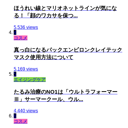
ほうれい線とマリオネットラインが気にな
る！「顔のワカサを保つ...
5,536 views
4
コスメ
真っ白になるパックエンビロンクレイテック
マスク使用方法について
5,169 views
5
エイジングケア
たるみ治療のNO1は「ウルトラフォーマー
Ⅲ」サーマークール、ウル...
4,440 views
6
コスメ