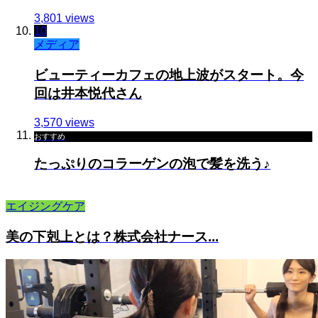
3,801 views
10
メディア
ビューティーカフェの地上波がスタート。今
回は井本悦代さん
3,570 views
おすすめ
たっぷりのコラーゲンの泡で髪を洗う♪
エイジングケア
美の下剋上とは？株式会社ナース...