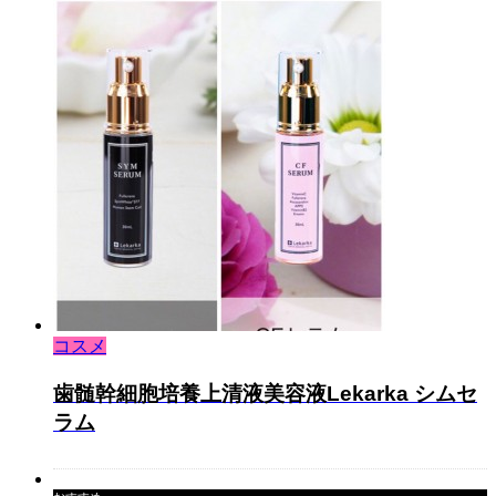
コスメ
歯髄幹細胞培養上清液美容液Lekarka シムセ
ラム