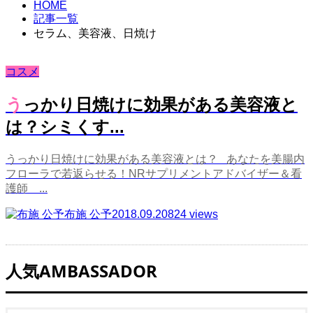
HOME
記事一覧
セラム、美容液、日焼け
コスメ
うっかり日焼けに効果がある美容液と
は？シミくす...
うっかり日焼けに効果がある美容液とは？ あなたを美腸内
フローラで若返らせる！NRサプリメントアドバイザー＆看
護師 ...
布施 公予
2018.09.20
824 views
人気AMBASSADOR