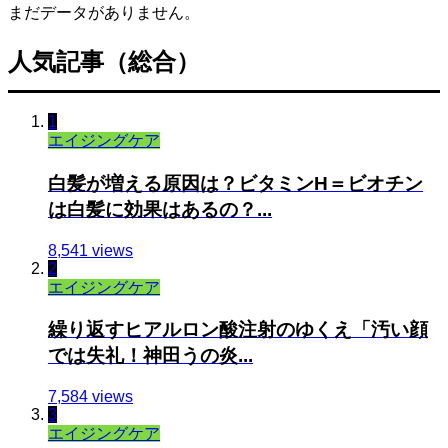
まだデータがありません。
人気記事（総合）
1
エイジングケア
白髪が増える原因は？ビタミンH＝ビオチン
は白髪に効果はあるの？...
8,541 views
2
エイジングケア
繰り返すヒアルロン酸注射のゆくえ「汚い顔
では失礼！神田うの炎...
7,584 views
3
エイジングケア