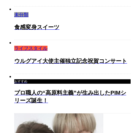
未分類
食感変身スイーツ
ライフスタイル
ウルグアイ大使主催独立記念祝賀コンサート
おすすめ
プロ職人の“高原料主義”が生み出したPIMシ
リーズ誕生！