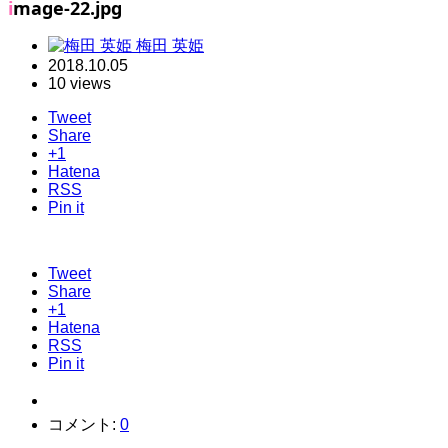
image-22.jpg
梅田 英姫
2018.10.05
10 views
Tweet
Share
+1
Hatena
RSS
Pin it
Tweet
Share
+1
Hatena
RSS
Pin it
コメント:
0