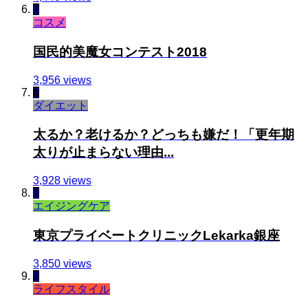
6
コスメ
国民的美魔女コンテスト2018
3,956 views
7
ダイエット
太るか？老けるか？どっちも嫌だ！「更年期
太りが止まらない理由...
3,928 views
8
エイジングケア
東京プライベートクリニックLekarka銀座
3,850 views
9
ライフスタイル