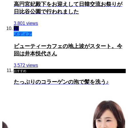
高円宮妃殿下をお迎えして日韓交流お祭りが
日比谷公園で行われました
3,801 views
10
メディア
ビューティーカフェの地上波がスタート。今
回は井本悦代さん
3,572 views
おすすめ
たっぷりのコラーゲンの泡で髪を洗う♪