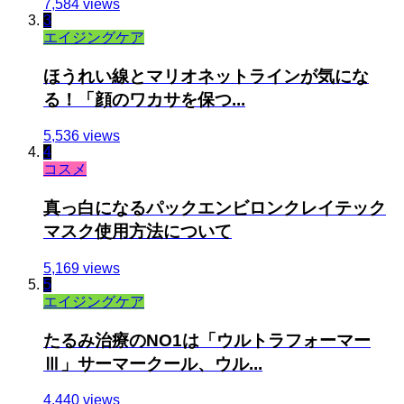
7,584 views
3
エイジングケア
ほうれい線とマリオネットラインが気にな
る！「顔のワカサを保つ...
5,536 views
4
コスメ
真っ白になるパックエンビロンクレイテック
マスク使用方法について
5,169 views
5
エイジングケア
たるみ治療のNO1は「ウルトラフォーマー
Ⅲ」サーマークール、ウル...
4,440 views