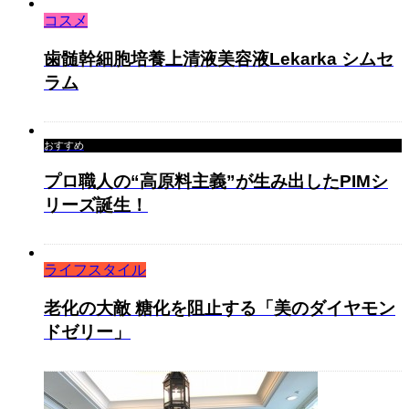
コスメ
歯髄幹細胞培養上清液美容液Lekarka シムセ
ラム
おすすめ
プロ職人の“高原料主義”が生み出したPIMシ
リーズ誕生！
ライフスタイル
老化の大敵 糖化を阻止する「美のダイヤモン
ドゼリー」