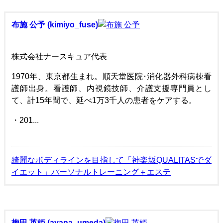
布施 公予 (kimiyo_fuse)
株式会社ナースキュア代表
1970年、東京都生まれ。順天堂医院･消化器外科病棟看
護師出身。看護師、内視鏡技師、介護支援専門員とし
て、計15年間で、延べ1万3千人の患者をケアする。
・201...
綺麗なボディラインを目指して「神楽坂QUALITASでダ
イエット」パーソナルトレーニング＋エステ
梅田 英姫 (ayana_umeda)