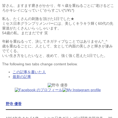
皆さん、ますます磨きがかかり、年々歳を重ねるごとに”老けるどこ
ろかキレイになっていく”からすごい(*≧∀≦*)
私も、たくさんの刺激を頂けた1日でした★
ミセス日本グランプリメンバーには、美しくキラキラ輝く60代の先
輩達がたくさんいらっしゃいます。
54歳の私。まだまだです 笑
年齢を重ねるって、決してネガティブなことではありません^_^
歳を重ねるごとに、人として、女として内面の美しさと輝きが滲み
でてくる。
いい生き方をしたいなと、改めて、強く強く思えた1日でした。
The following two tabs change content below.
この記事を書いた人
最新の記事
野寺 優香