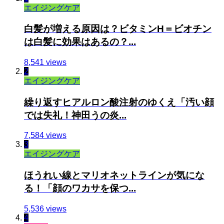
エイジングケア
白髪が増える原因は？ビタミンH＝ビオチン
は白髪に効果はあるの？...
8,541 views
2
エイジングケア
繰り返すヒアルロン酸注射のゆくえ「汚い顔
では失礼！神田うの炎...
7,584 views
3
エイジングケア
ほうれい線とマリオネットラインが気にな
る！「顔のワカサを保つ...
5,536 views
4