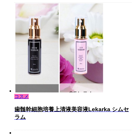
コスメ
歯髄幹細胞培養上清液美容液Lekarka シムセ
ラム