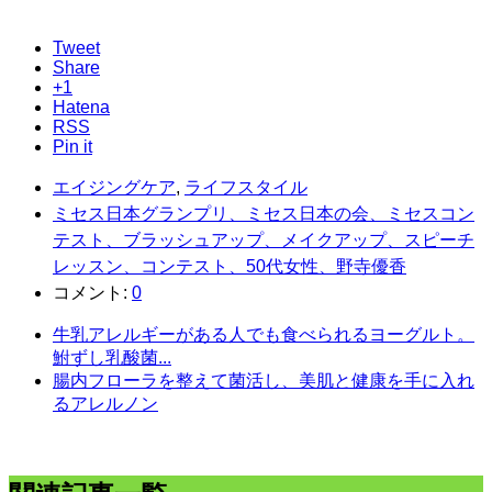
Tweet
Share
+1
Hatena
RSS
Pin it
エイジングケア
,
ライフスタイル
ミセス日本グランプリ、ミセス日本の会、ミセスコン
テスト、ブラッシュアップ、メイクアップ、スピーチ
レッスン、コンテスト、50代女性、野寺優香
コメント:
0
牛乳アレルギーがある人でも食べられるヨーグルト。
鮒ずし乳酸菌...
腸内フローラを整えて菌活し、美肌と健康を手に入れ
るアレルノン