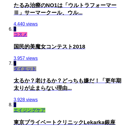
たるみ治療のNO1は「ウルトラフォーマー
Ⅲ」サーマークール、ウル...
4,440 views
6
コスメ
国民的美魔女コンテスト2018
3,957 views
7
ダイエット
太るか？老けるか？どっちも嫌だ！「更年期
太りが止まらない理由...
3,928 views
8
エイジングケア
東京プライベートクリニックLekarka銀座