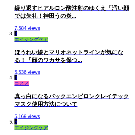
繰り返すヒアルロン酸注射のゆくえ「汚い顔
では失礼！神田うの炎...
7,584 views
3
エイジングケア
ほうれい線とマリオネットラインが気にな
る！「顔のワカサを保つ...
5,536 views
4
コスメ
真っ白になるパックエンビロンクレイテック
マスク使用方法について
5,169 views
5
エイジングケア