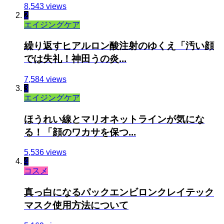
8,543 views
2
エイジングケア
繰り返すヒアルロン酸注射のゆくえ「汚い顔
では失礼！神田うの炎...
7,584 views
3
エイジングケア
ほうれい線とマリオネットラインが気にな
る！「顔のワカサを保つ...
5,536 views
4
コスメ
真っ白になるパックエンビロンクレイテック
マスク使用方法について