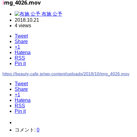
img_4026.mov
布施 公予
2018.10.21
4 views
Tweet
Share
+1
Hatena
RSS
Pin it
https://beauty-cafe.jp/wp-content/uploads/2018/10/img_4026.mov
Tweet
Share
+1
Hatena
RSS
Pin it
コメント:
0