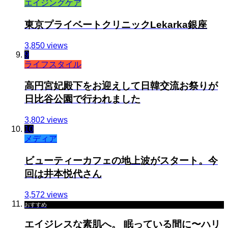
エイジングケア
東京プライベートクリニックLekarka銀座
3,850 views
9
ライフスタイル
高円宮妃殿下をお迎えして日韓交流お祭りが
日比谷公園で行われました
3,802 views
10
メディア
ビューティーカフェの地上波がスタート。今
回は井本悦代さん
3,572 views
おすすめ
エイジレスな素肌へ。 眠っている間に〜ハリ