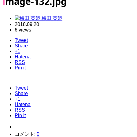
image-132.jpg
梅田 英姫
2018.09.20
6 views
Tweet
Share
+1
Hatena
RSS
Pin it
Tweet
Share
+1
Hatena
RSS
Pin it
コメント:
0