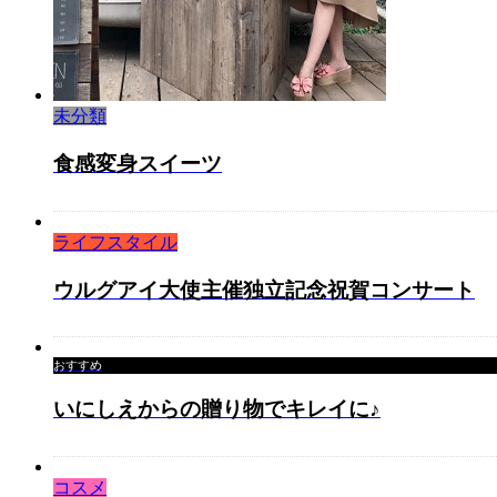
未分類
食感変身スイーツ
ライフスタイル
ウルグアイ大使主催独立記念祝賀コンサート
おすすめ
いにしえからの贈り物でキレイに♪
コスメ