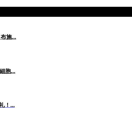
施...
胞...
...