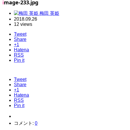
image-233.jpg
梅田 英姫
2018.09.26
12 views
Tweet
Share
+1
Hatena
RSS
Pin it
Tweet
Share
+1
Hatena
RSS
Pin it
コメント:
0