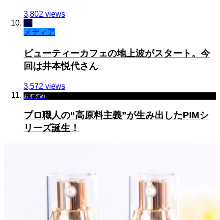
3,802 views
10
メディア
ビューティーカフェの地上波がスタート。今
回は井本悦代さん
3,572 views
おすすめ
プロ職人の“高原料主義”が生み出したPIMシ
リーズ誕生！