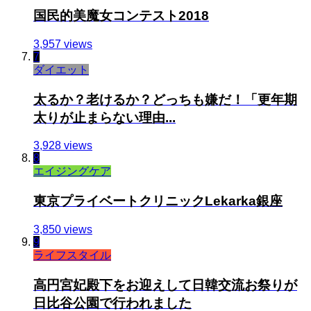
国民的美魔女コンテスト2018
3,957 views
7
ダイエット
太るか？老けるか？どっちも嫌だ！「更年期
太りが止まらない理由...
3,928 views
8
エイジングケア
東京プライベートクリニックLekarka銀座
3,850 views
9
ライフスタイル
高円宮妃殿下をお迎えして日韓交流お祭りが
日比谷公園で行われました