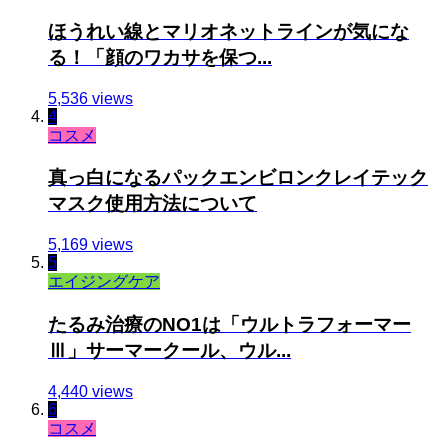
ほうれい線とマリオネットラインが気にな
る！「顔のワカサを保つ...
5,536 views
4
コスメ
真っ白になるパックエンビロンクレイテック
マスク使用方法について
5,169 views
5
エイジングケア
たるみ治療のNO1は「ウルトラフォーマー
Ⅲ」サーマークール、ウル...
4,440 views
6
コスメ